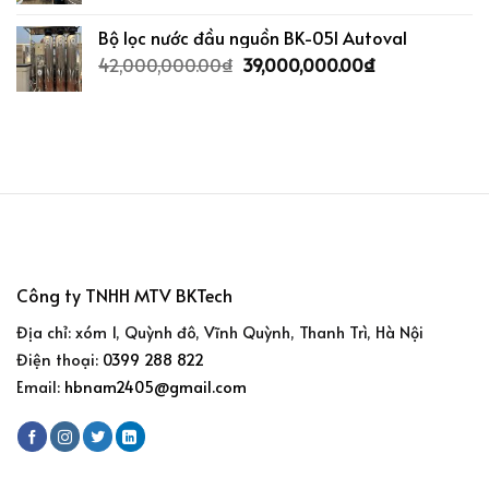
Bộ lọc nước đầu nguồn BK-05I Autoval
42,000,000.00
₫
39,000,000.00
₫
Công ty TNHH MTV BKTech
Địa chỉ: xóm 1, Quỳnh đô, Vĩnh Quỳnh, Thanh Trì, Hà Nội
Điện thoại:
0399 288 822
Email:
hbnam2405@gmail.com