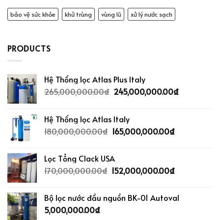
bảo vệ sức khỏe
khử trùng
vùng lũ
xử lý nước sạch
PRODUCTS
Hệ Thống lọc Atlas Plus Italy
265,000,000.00
₫
245,000,000.00
₫
Hệ Thống lọc Atlas Italy
180,000,000.00
₫
165,000,000.00
₫
Lọc Tổng Clack USA
170,000,000.00
₫
152,000,000.00
₫
Bộ lọc nước đầu nguồn BK-01 Autoval
5,000,000.00
₫