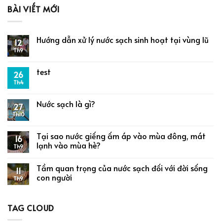
BÀI VIẾT MỚI
Hướng dẫn xử lý nước sạch sinh hoạt tại vùng lũ
12
Th9
test
26
Th4
Nước sạch là gì?
27
Th10
Tại sao nước giếng ấm áp vào mùa đông, mát
16
lạnh vào mùa hè?
Th9
Tầm quan trọng của nước sạch đối với đời sống
11
con người
Th9
TAG CLOUD