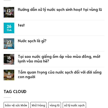
Hướng dẫn xử lý nước sạch sinh hoạt tại vùng lũ
12
Th9
test
26
Th4
Nước sạch là gì?
27
Th10
Tại sao nước giếng ấm áp vào mùa đông, mát
16
lạnh vào mùa hè?
Th9
Tầm quan trọng của nước sạch đối với đời sống
11
con người
Th9
TAG CLOUD
bảo vệ sức khỏe
khử trùng
vùng lũ
xử lý nước sạch