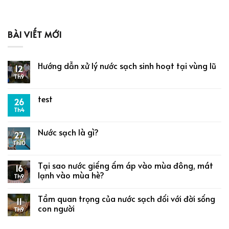
BÀI VIẾT MỚI
Hướng dẫn xử lý nước sạch sinh hoạt tại vùng lũ
12
Th9
test
26
Th4
Nước sạch là gì?
27
Th10
Tại sao nước giếng ấm áp vào mùa đông, mát
16
lạnh vào mùa hè?
Th9
Tầm quan trọng của nước sạch đối với đời sống
11
con người
Th9