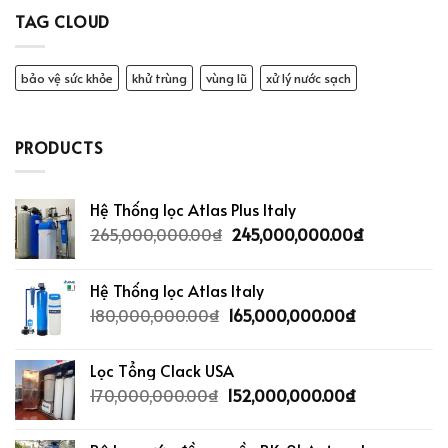
TAG CLOUD
bảo vệ sức khỏe
khử trùng
vùng lũ
xử lý nước sạch
PRODUCTS
Hệ Thống lọc Atlas Plus Italy
265,000,000.00
₫
245,000,000.00
₫
Hệ Thống lọc Atlas Italy
180,000,000.00
₫
165,000,000.00
₫
Lọc Tổng Clack USA
170,000,000.00
₫
152,000,000.00
₫