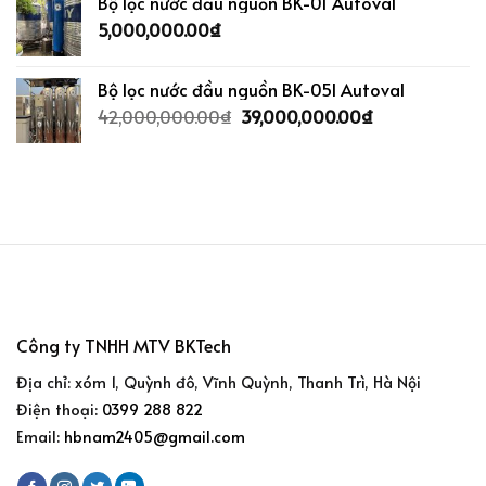
Bộ lọc nước đầu nguồn BK-01 Autoval
5,000,000.00
₫
Bộ lọc nước đầu nguồn BK-05I Autoval
42,000,000.00
₫
39,000,000.00
₫
Công ty TNHH MTV BKTech
Địa chỉ: xóm 1, Quỳnh đô, Vĩnh Quỳnh, Thanh Trì, Hà Nội
Điện thoại:
0399 288 822
Email:
hbnam2405@gmail.com