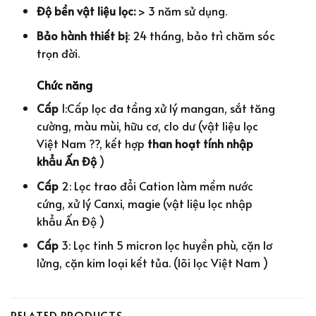
Độ bền vật liệu lọc:
> 3 năm sử dụng.
Bảo hành thiết bị
: 24 tháng, bảo trì chăm sóc
trọn đời.
Chức năng
Cấp
1:Cấp lọc đa tầng xử lý mangan, sắt tăng
cường, màu mùi, hữu cơ, clo dư (vật liệu lọc
Việt Nam ??, kết hợp
than hoạt tính nhập
khẩu Ấn Độ
)
Cấp
2: Lọc trao đổi Cation làm mềm nước
cứng, xử lý Canxi, magie (vật liệu lọc nhập
khẩu Ấn Độ )
Cấp
3: Lọc tinh 5 micron lọc huyền phù, cặn lơ
lửng, cặn kim loại kết tủa. (lõi lọc Việt Nam )
RELATED PRODUCTS