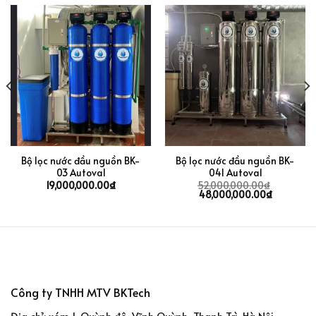
Bộ lọc nước đầu nguồn BK-
Bộ lọc nước đầu nguồn BK-
03 Autoval
04I Autoval
19,000,000.00
₫
52,000,000.00
₫
48,000,000.00
₫
Công ty TNHH MTV BKTech
Địa chỉ: xóm 1, Quỳnh đô, Vĩnh Quỳnh, Thanh Trì, Hà Nội