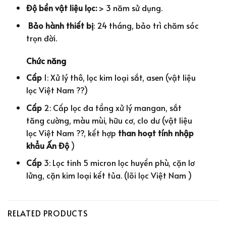
Độ bền vật liệu lọc:
> 3 năm sử dụng.
Bảo hành thiết bị
: 24 tháng, bảo trì chăm sóc
trọn đời.
Chức năng
Cấp
1️: Xử lý thô, lọc kim loại sắt, asen (vật liệu
lọc Việt Nam ??)
Cấp
2️: Cấp lọc đa tầng xử lý mangan, sắt
tăng cường, màu mùi, hữu cơ, clo dư (vật liệu
lọc Việt Nam ??, kết hợp
than hoạt tính nhập
khẩu Ấn Độ
)
Cấp
3: Lọc tinh 5 micron lọc huyền phù, cặn lơ
lửng, cặn kim loại kết tủa. (lõi lọc Việt Nam )
RELATED PRODUCTS