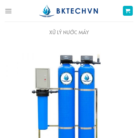
Skip
to
content
XỬ LÝ NƯỚC MÁY