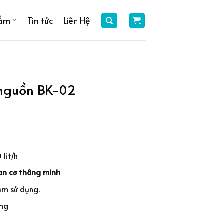
hẩm
Tin tức
Liên Hệ
 nguồn BK-02
 lit/h
an cơ thông minh
ăm sử dụng.
áng