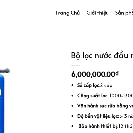
Trang Chủ
Giới thiệu
Sản p
Bộ lọc nước đầu
6,000,000.00
₫
Số cấp lọc
:2 cấp
Công suất lọc
: 1000-1300
Vận hành sục rửa bằng v
Độ bền vật liệu lọc:
> 3 n
Bảo hành thiết bị
: 12 th