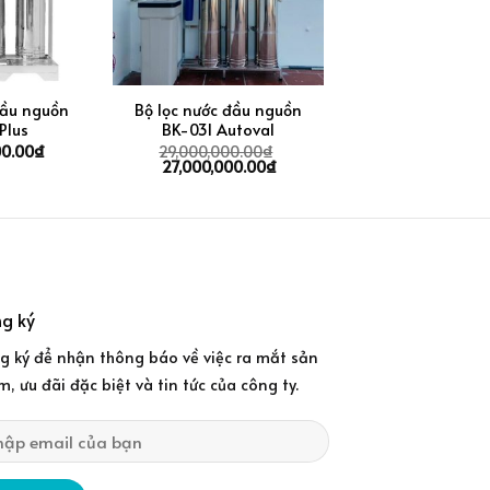
+
đầu nguồn
Bộ lọc nước đầu nguồn
Plus
BK-03I Autoval
00.00
₫
29,000,000.00
₫
27,000,000.00
₫
g ký
g ký để nhận thông báo về việc ra mắt sản
, ưu đãi đặc biệt và tin tức của công ty.