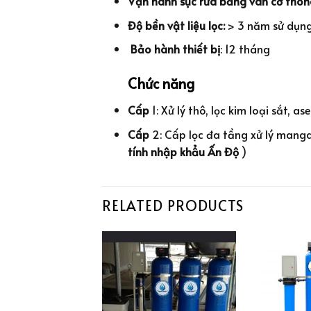
Vận hành sục rửa bằng van cơ thôn
Độ bền vật liệu lọc:
> 3 năm sử dụng
Bảo hành thiết bị
: 12 tháng
Chức năng
Cấp
1️: Xử lý thô, lọc kim loại sắt, a
Cấp
2️: Cấp lọc đa tầng xử lý manga
tính nhập khẩu Ấn Độ
)
RELATED PRODUCTS