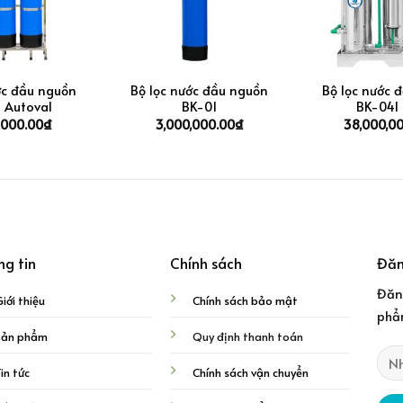
+
+
ớc đầu nguồn
Bộ lọc nước đầu nguồn
Bộ lọc nước 
 Autoval
BK-01
BK-04I 
0,000.00
₫
3,000,000.00
₫
38,000,0
ng tin
Chính sách
Đăn
Đăn
iới thiệu
Chính sách bảo mật
phẩm
Sản phẩm
Quy định thanh toán
in tức
Chính sách vận chuyển