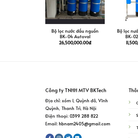
+
+
 nước đầu nguồn
Bộ lọc nước đầu nguồn
Bộ lọc nư
-03 Autoval
BK-04 Autoval
BK-02
,000,000.00
₫
26,500,000.00
₫
11,50
Công ty TNHH MTV BKTech
Thô
Địa chỉ: xóm 1, Quỳnh đô, Vĩnh
G
Quỳnh, Thanh Trì, Hà Nội
Điện thoại:
0399 288 822
Email:
hbnam2405@gmail.com
T